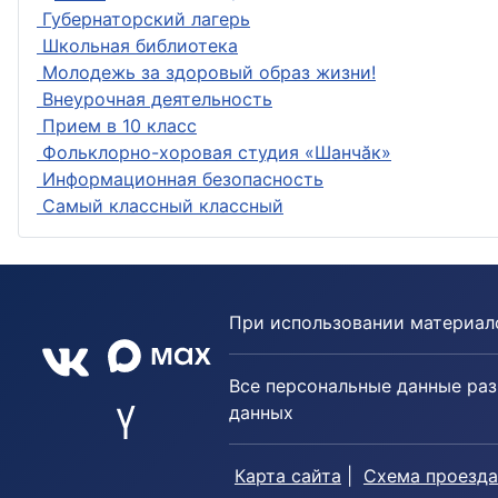
Губернаторский лагерь
Школьная библиотека
Молодежь за здоровый образ жизни!
Внеурочная деятельность
Прием в 10 класс
Фольклорно-хоровая студия «Шанчӑк»
Информационная безопасность
Самый классный классный
При использовании материало
Все персональные данные раз
данных
Карта сайта
|
Схема проезда