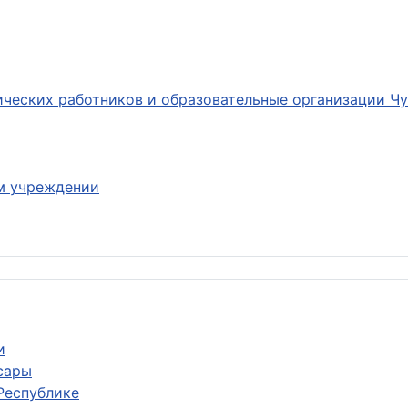
ических работников и образовательные организации Ч
м учреждении
и
сары
Республике