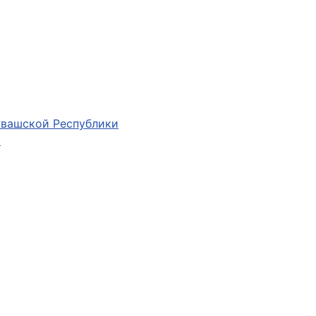
увашской Республики
й