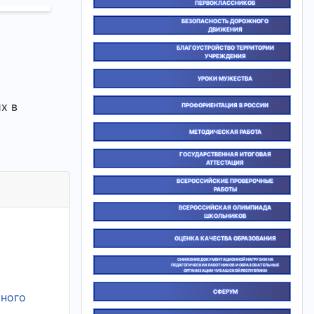
ПЕРВОКЛАССНИКОВ
БЕЗОПАСНОСТЬ ДОРОЖНОГО
ДВИЖЕНИЯ
БЛАГОУСТРОЙСТВО ТЕРРИТОРИИ
УЧРЕЖДЕНИЯ
УРОКИ МУЖЕСТВА
х в
ПРОФОРИЕНТАЦИЯ В РОССИИ
МЕТОДИЧЕСКАЯ РАБОТА
ГОСУДАРСТВЕННАЯ ИТОГОВАЯ
АТТЕСТАЦИЯ
ВСЕРОССИЙСКИЕ ПРОВЕРОЧНЫЕ
РАБОТЫ
ВСЕРОССИЙСКАЯ ОЛИМПИАДА
ШКОЛЬНИКОВ
ОЦЕНКА КАЧЕСТВА ОБРАЗОВАНИЯ
СНИЖЕНИЕ ДОКУМЕНТАЦИОННОЙ НАГРУЗКИ НА
ПЕДАГОГИЧЕСКИХ РАБОТНИКОВ И ОБРАЗОВАТЕЛЬНЫЕ
ОРГАНИЗАЦИИ ЧУВАШСКОЙ РЕСПУБЛИКИ
СФЕРУМ
ьного