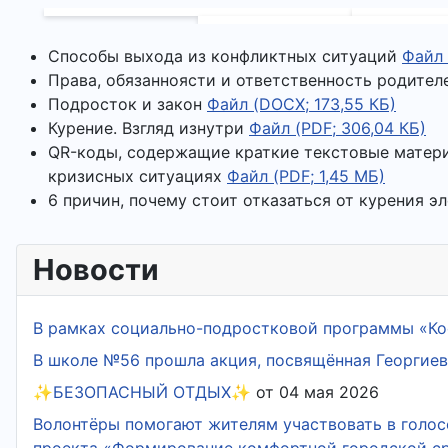
Способы выхода из конфликтных ситуаций
Файл 
Права, обязанноясти и ответственность родите
Подросток и закон
Файл (DOCX; 173,55 КБ)
Курение. Взгляд изнутри
Файл (PDF; 306,04 КБ)
QR-коды, содержащие краткие текстовые матери
кризисных ситуациях
Файл (PDF; 1,45 МБ)
6 причин, почему стоит отказаться от курения 
Новости
В рамках социально-подростковой программы «Ко
В школе №56 прошла акция, посвящённая Георгиев
✨БЕЗОПАСНЫЙ ОТДЫХ✨
от 04 мая 2026
Волонтёры помогают жителям участвовать в голос
проекта «Формирование комфортной городской с