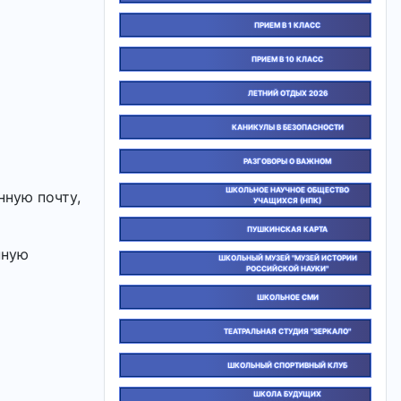
ПРИЕМ В 1 КЛАСС
ПРИЕМ В 10 КЛАСС
ЛЕТНИЙ ОТДЫХ 2026
КАНИКУЛЫ В БЕЗОПАСНОСТИ
РАЗГОВОРЫ О ВАЖНОМ
ШКОЛЬНОЕ НАУЧНОЕ ОБЩЕСТВО
нную почту,
УЧАЩИХСЯ (НПК)
ПУШКИНСКАЯ КАРТА
нную
ШКОЛЬНЫЙ МУЗЕЙ "МУЗЕЙ ИСТОРИИ
РОССИЙСКОЙ НАУКИ"
ШКОЛЬНОЕ СМИ
ТЕАТРАЛЬНАЯ СТУДИЯ "ЗЕРКАЛО"
ШКОЛЬНЫЙ СПОРТИВНЫЙ КЛУБ
ШКОЛА БУДУЩИХ