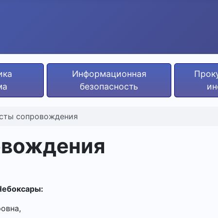
ика
Информационная
Прок
ма
безопасность
ин
сты сопровождения
овождения
Чебоксары:
овна,