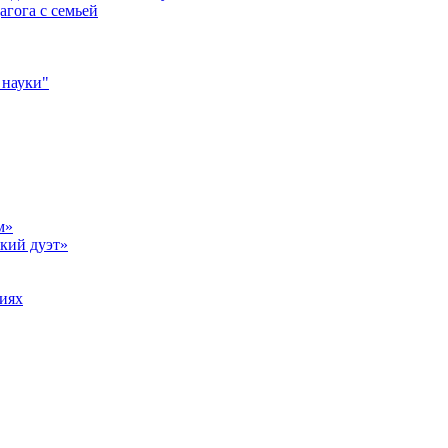
агога с семьей
 науки"
м»
кий дуэт»
иях