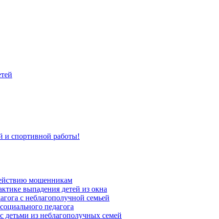
етей
й и спортивной работы!
действию мошенникам
актике выпадения детей из окна
агога с неблагополучной семьей
социального педагога
 с детьми из неблагополучных семей