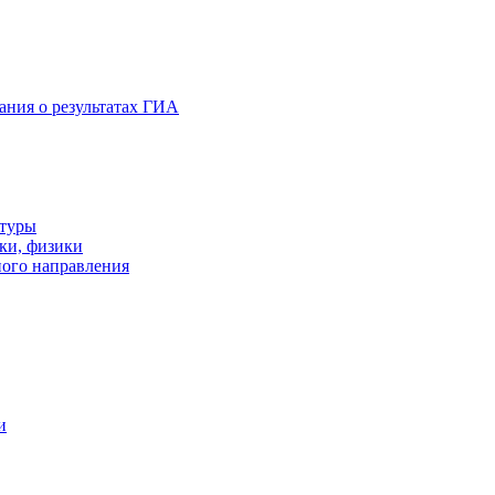
ания о результатах ГИА
атуры
ки, физики
ого направления
и