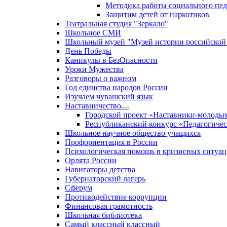
Методика работы социального пед
Защитим детей от наркотиков
Театральная студия "Зеркало"
Школьнoe СМИ
Школьный музей "Музей истории российской
День Победы
Каникулы в БезОпасности
Уроки Мужества
Разговоры о важном
Год единства народов России
Изучаем чувашский язык
Наставничество
Городской проект «Наставники-молоды
Республиканский конкурс «Педагогичес
Школьное научное общество учащихся
Профориентация в России
Психологическая помощь в кризисных ситуац
Орлята России
Навигаторы детства
Губернаторский лагерь
Сферум
Противодействие коррупции
Финансовая грамотность
Школьная библиотека
Самый классный классный