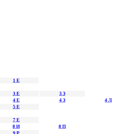
1 Е
3 Е
3 З
4 Е
4 З
4 Л
5 Е
7 Е
8 И
8 П
9 Р