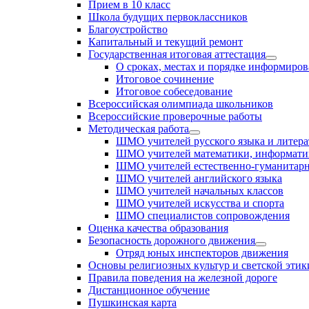
Прием в 10 класс
Школа будущих первоклассников
Благоустройство
Капитальный и текущий ремонт
Государственная итоговая аттестация
О сроках, местах и порядке информиров
Итоговое сочинение
Итоговое собеседование
Всероссийская олимпиада школьников
Всероссийские проверочные работы
Методическая работа
ШМО учителей русского языка и литер
ШМО учителей математики, информати
ШМО учителей естественно-гуманитарн
ШМО учителей английского языка
ШМО учителей начальных классов
ШМО учителей искусства и спорта
ШМО специалистов сопровождения
Оценка качества образования
Безопасность дорожного движения
Отряд юных инспекторов движения
Основы религиозных культур и светской этик
Правила поведения на железной дороге
Дистанционное обучение
Пушкинская карта