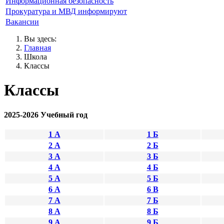
Информационная безопасность
Прокуратура и МВД информируют
Вакансии
Вы здесь:
Главная
Школа
Классы
Классы
2025-2026 Учебный год
1 А
1 Б
2 А
2 Б
3 А
3 Б
4 А
4 Б
5 А
5 Б
6 А
6 В
7 А
7 Б
8 А
8 Б
9 А
9 Б