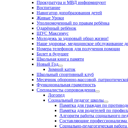
Прокуратура и МВД информируют
Воспитание
Навигатор допобразования детей
Живые Уроки
Уполномоченный по правам ребёнка
Одарённый ребёнок
ШУС Максимус
Молодежь за здоровый образ жизни!
Наше здоровье, медицинское обслуживание д
Номера телефонов для получения помощи
Билет в будущее
Школьная книга памяти
Новый Год
Зимний каток
Школьный спортивный клуб
Месячник оборонно-массовой, патриотическо
Функциональная грамотность
Специалисты сопровождения
Логопед
Социальный педагог школы
Памятка для граждан по противо
Памятка для родителей по профил
Алгоритм работы социального пед
Составляющие профессионализма 
Социально-педагогическая работа