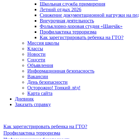
Школьная служба примирения
Летний отдых 2026
Снижение документационной нагрузки на пед
Внеурочная деятельность
Фольклорно-хоровая студия «Шанчӑк»
Профилактика терроризма
Как зарегистрировать ребенка на ГТО?
Миссия школы
Классы
Новости
Cоцсети
Объявления
Информационная безопасность
Вакансии
День безопасности
Осторожно! Тонкий лёд!
Карта сайта
Дневник
Заказать справку
Как зарегистрировать ребенка на ГТО?
Профилактика терроризма