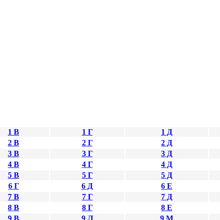
1 В
1 Г
1 Д
2 В
2 Г
2 Д
3 В
3 Г
3 Д
4 В
4 Г
4 Д
5 В
5 Г
5 Д
6 Г
6 Д
6 Е
7 В
7 Г
7 Д
8 В
8 Г
8 Е
9 В
9 Л
9 М