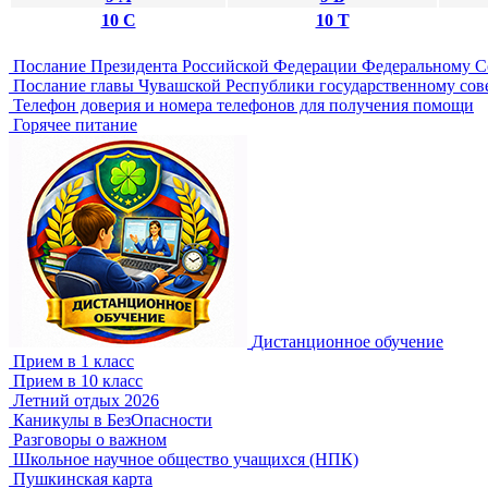
10 С
10 Т
Послание Президента Российской Федерации Федеральному 
Послание главы Чувашской Республики государственному сов
Телефон доверия и номера телефонов для получения помощи
Горячее питание
Дистанционное обучение
Прием в 1 класс
Прием в 10 класс
Летний отдых 2026
Каникулы в БезОпасности
Разговоры о важном
Школьное научное общество учащихся (НПК)
Пушкинская карта